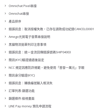
Omnichat Pixel串接
Omnichat串接
產品排序
錯誤訊息：取消授權失敗，已存在請款成功紀錄CANCEL03001
Amego光貿電子發票串接說明
黑貓物流拋單列印注意事項
錯誤訊息：統一金流回傳錯誤號碼SHIP04003
簡訊(KYC)驗證通過後設定
NCC 規定因應防詐規範，避免使用「普發一萬元」字眼
簡訊身分驗證(KYC)
錯誤訊息：轉換編號輸入框消失
訂單列表-篩選功能
篩選條件:檢視畫面
LINE Pay money 預先申請流程