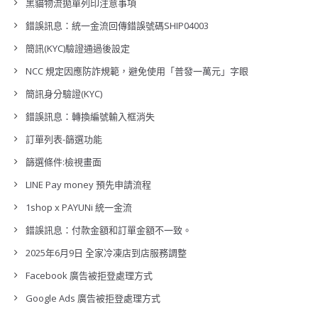
黑貓物流拋單列印注意事項
錯誤訊息：統一金流回傳錯誤號碼SHIP04003
簡訊(KYC)驗證通過後設定
NCC 規定因應防詐規範，避免使用「普發一萬元」字眼
簡訊身分驗證(KYC)
錯誤訊息：轉換編號輸入框消失
訂單列表-篩選功能
篩選條件:檢視畫面
LINE Pay money 預先申請流程
1shop x PAYUNi 統一金流
錯誤訊息：付款金額和訂單金額不一致。
2025年6月9日 全家冷凍店到店服務調整
Facebook 廣告被拒登處理方式
Google Ads 廣告被拒登處理方式