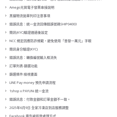
Amego光貿電子發票串接說明
黑貓物流拋單列印注意事項
錯誤訊息：統一金流回傳錯誤號碼SHIP04003
簡訊(KYC)驗證通過後設定
NCC 規定因應防詐規範，避免使用「普發一萬元」字眼
簡訊身分驗證(KYC)
錯誤訊息：轉換編號輸入框消失
訂單列表-篩選功能
篩選條件:檢視畫面
LINE Pay money 預先申請流程
1shop x PAYUNi 統一金流
錯誤訊息：付款金額和訂單金額不一致。
2025年6月9日 全家冷凍店到店服務調整
Facebook 廣告被拒登處理方式