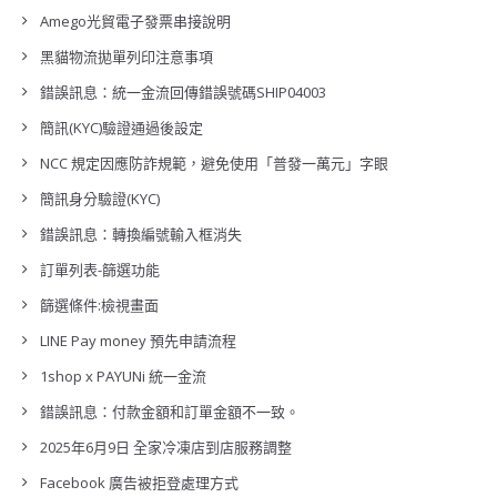
Amego光貿電子發票串接說明
黑貓物流拋單列印注意事項
錯誤訊息：統一金流回傳錯誤號碼SHIP04003
簡訊(KYC)驗證通過後設定
NCC 規定因應防詐規範，避免使用「普發一萬元」字眼
簡訊身分驗證(KYC)
錯誤訊息：轉換編號輸入框消失
訂單列表-篩選功能
篩選條件:檢視畫面
LINE Pay money 預先申請流程
1shop x PAYUNi 統一金流
錯誤訊息：付款金額和訂單金額不一致。
2025年6月9日 全家冷凍店到店服務調整
Facebook 廣告被拒登處理方式