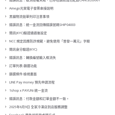
錯誤訊息：取消授權失敗，已存在請款成功紀錄CANCEL03001
Amego光貿電子發票串接說明
黑貓物流拋單列印注意事項
錯誤訊息：統一金流回傳錯誤號碼SHIP04003
簡訊(KYC)驗證通過後設定
NCC 規定因應防詐規範，避免使用「普發一萬元」字眼
簡訊身分驗證(KYC)
錯誤訊息：轉換編號輸入框消失
訂單列表-篩選功能
篩選條件:檢視畫面
LINE Pay money 預先申請流程
1shop x PAYUNi 統一金流
錯誤訊息：付款金額和訂單金額不一致。
2025年6月9日 全家冷凍店到店服務調整