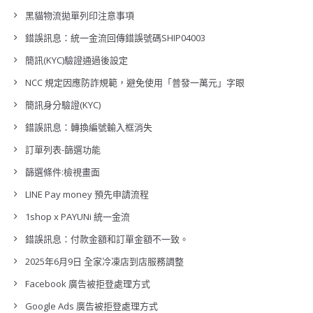
黑貓物流拋單列印注意事項
錯誤訊息：統一金流回傳錯誤號碼SHIP04003
簡訊(KYC)驗證通過後設定
NCC 規定因應防詐規範，避免使用「普發一萬元」字眼
簡訊身分驗證(KYC)
錯誤訊息：轉換編號輸入框消失
訂單列表-篩選功能
篩選條件:檢視畫面
LINE Pay money 預先申請流程
1shop x PAYUNi 統一金流
錯誤訊息：付款金額和訂單金額不一致。
2025年6月9日 全家冷凍店到店服務調整
Facebook 廣告被拒登處理方式
Google Ads 廣告被拒登處理方式