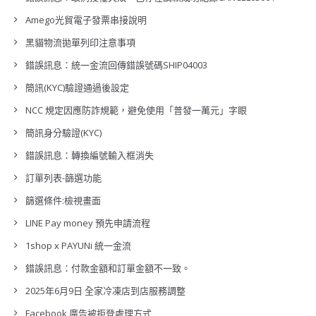
Amego光貿電子發票串接說明
黑貓物流拋單列印注意事項
錯誤訊息：統一金流回傳錯誤號碼SHIP04003
簡訊(KYC)驗證通過後設定
NCC 規定因應防詐規範，避免使用「普發一萬元」字眼
簡訊身分驗證(KYC)
錯誤訊息：轉換編號輸入框消失
訂單列表-篩選功能
篩選條件:檢視畫面
LINE Pay money 預先申請流程
1shop x PAYUNi 統一金流
錯誤訊息：付款金額和訂單金額不一致。
2025年6月9日 全家冷凍店到店服務調整
Facebook 廣告被拒登處理方式