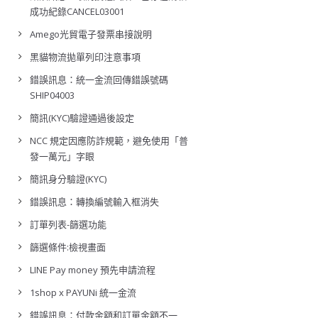
成功紀錄CANCEL03001
Amego光貿電子發票串接說明
黑貓物流拋單列印注意事項
錯誤訊息：統一金流回傳錯誤號碼
SHIP04003
簡訊(KYC)驗證通過後設定
NCC 規定因應防詐規範，避免使用「普
發一萬元」字眼
簡訊身分驗證(KYC)
錯誤訊息：轉換編號輸入框消失
訂單列表-篩選功能
篩選條件:檢視畫面
LINE Pay money 預先申請流程
1shop x PAYUNi 統一金流
錯誤訊息：付款金額和訂單金額不一