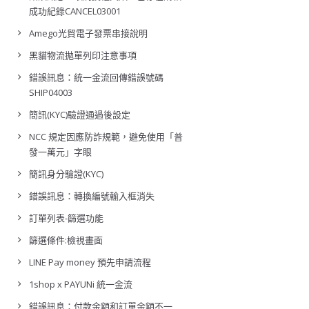
成功紀錄CANCEL03001
Amego光貿電子發票串接說明
黑貓物流拋單列印注意事項
錯誤訊息：統一金流回傳錯誤號碼
SHIP04003
簡訊(KYC)驗證通過後設定
NCC 規定因應防詐規範，避免使用「普
發一萬元」字眼
簡訊身分驗證(KYC)
錯誤訊息：轉換編號輸入框消失
訂單列表-篩選功能
篩選條件:檢視畫面
LINE Pay money 預先申請流程
1shop x PAYUNi 統一金流
錯誤訊息：付款金額和訂單金額不一