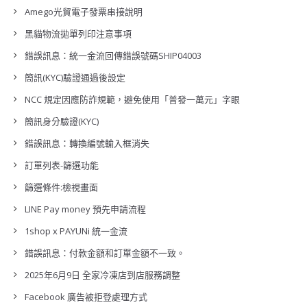
Amego光貿電子發票串接說明
黑貓物流拋單列印注意事項
錯誤訊息：統一金流回傳錯誤號碼SHIP04003
簡訊(KYC)驗證通過後設定
NCC 規定因應防詐規範，避免使用「普發一萬元」字眼
簡訊身分驗證(KYC)
錯誤訊息：轉換編號輸入框消失
訂單列表-篩選功能
篩選條件:檢視畫面
LINE Pay money 預先申請流程
1shop x PAYUNi 統一金流
錯誤訊息：付款金額和訂單金額不一致。
2025年6月9日 全家冷凍店到店服務調整
Facebook 廣告被拒登處理方式