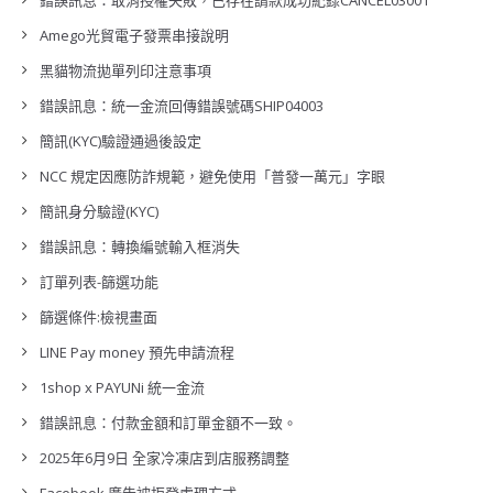
錯誤訊息：取消授權失敗，已存在請款成功紀錄CANCEL03001
Amego光貿電子發票串接說明
黑貓物流拋單列印注意事項
錯誤訊息：統一金流回傳錯誤號碼SHIP04003
簡訊(KYC)驗證通過後設定
NCC 規定因應防詐規範，避免使用「普發一萬元」字眼
簡訊身分驗證(KYC)
錯誤訊息：轉換編號輸入框消失
訂單列表-篩選功能
篩選條件:檢視畫面
LINE Pay money 預先申請流程
1shop x PAYUNi 統一金流
錯誤訊息：付款金額和訂單金額不一致。
2025年6月9日 全家冷凍店到店服務調整