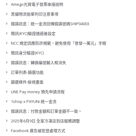
Amego光貿電子發票串接說明
黑貓物流拋單列印注意事項
錯誤訊息：統一金流回傳錯誤號碼SHIP04003
簡訊(KYC)驗證通過後設定
NCC 規定因應防詐規範，避免使用「普發一萬元」字眼
簡訊身分驗證(KYC)
錯誤訊息：轉換編號輸入框消失
訂單列表-篩選功能
篩選條件:檢視畫面
LINE Pay money 預先申請流程
1shop x PAYUNi 統一金流
錯誤訊息：付款金額和訂單金額不一致。
2025年6月9日 全家冷凍店到店服務調整
Facebook 廣告被拒登處理方式