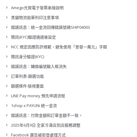
Amego光貿電子發票串接說明
黑貓物流拋單列印注意事項
錯誤訊息：統一金流回傳錯誤號碼SHIP04003
簡訊(KYC)驗證通過後設定
NCC 規定因應防詐規範，避免使用「普發一萬元」字眼
簡訊身分驗證(KYC)
錯誤訊息：轉換編號輸入框消失
訂單列表-篩選功能
篩選條件:檢視畫面
LINE Pay money 預先申請流程
1shop x PAYUNi 統一金流
錯誤訊息：付款金額和訂單金額不一致。
2025年6月9日 全家冷凍店到店服務調整
Facebook 廣告被拒登處理方式