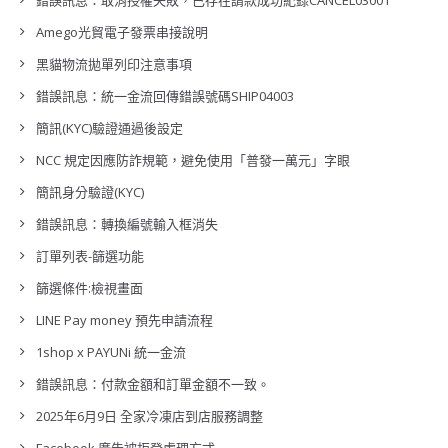
錯誤訊息：取消授權失敗，已存在請款成功紀錄CANCEL03001
Amego光貿電子發票串接說明
黑貓物流拋單列印注意事項
錯誤訊息：統一金流回傳錯誤號碼SHIP04003
簡訊(KYC)驗證通過後設定
NCC 規定因應防詐規範，避免使用「普發一萬元」字眼
簡訊身分驗證(KYC)
錯誤訊息：轉換編號輸入框消失
訂單列表-篩選功能
篩選條件:檢視畫面
LINE Pay money 預先申請流程
1shop x PAYUNi 統一金流
錯誤訊息：付款金額和訂單金額不一致。
2025年6月9日 全家冷凍店到店服務調整