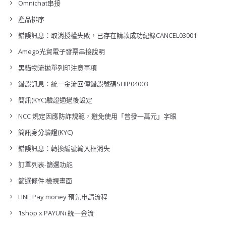
Omnichat串接
產品排序
錯誤訊息：取消授權失敗，已存在請款成功紀錄CANCEL03001
Amego光貿電子發票串接說明
黑貓物流拋單列印注意事項
錯誤訊息：統一金流回傳錯誤號碼SHIP04003
簡訊(KYC)驗證通過後設定
NCC 規定因應防詐規範，避免使用「普發一萬元」字眼
簡訊身分驗證(KYC)
錯誤訊息：轉換編號輸入框消失
訂單列表-篩選功能
篩選條件:檢視畫面
LINE Pay money 預先申請流程
1shop x PAYUNi 統一金流