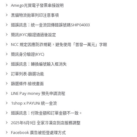
Amego光貿電子發票串接說明
黑貓物流拋單列印注意事項
錯誤訊息：統一金流回傳錯誤號碼SHIP04003
簡訊(KYC)驗證通過後設定
NCC 規定因應防詐規範，避免使用「普發一萬元」字眼
簡訊身分驗證(KYC)
錯誤訊息：轉換編號輸入框消失
訂單列表-篩選功能
篩選條件:檢視畫面
LINE Pay money 預先申請流程
1shop x PAYUNi 統一金流
錯誤訊息：付款金額和訂單金額不一致。
2025年6月9日 全家冷凍店到店服務調整
Facebook 廣告被拒登處理方式