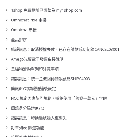
1shop 免費網址已調整為 my1shop.com
Omnichat Pixel串接
Omnichat串接
產品排序
錯誤訊息：取消授權失敗，已存在請款成功紀錄CANCEL03001
Amego光貿電子發票串接說明
黑貓物流拋單列印注意事項
錯誤訊息：統一金流回傳錯誤號碼SHIP04003
簡訊(KYC)驗證通過後設定
NCC 規定因應防詐規範，避免使用「普發一萬元」字眼
簡訊身分驗證(KYC)
錯誤訊息：轉換編號輸入框消失
訂單列表-篩選功能