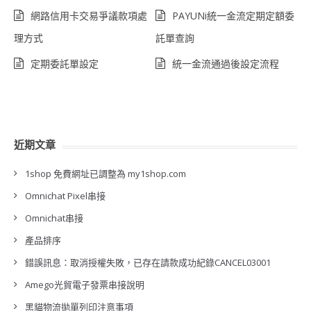
網路信用卡交易爭議款項處
PAYUNi統一金流定期定額委
理方式
託單查詢
定期委託單設定
統一金流通過後設定流程
近期文章
1shop 免費網址已調整為 my1shop.com
Omnichat Pixel串接
Omnichat串接
產品排序
錯誤訊息：取消授權失敗，已存在請款成功紀錄CANCEL03001
Amego光貿電子發票串接說明
黑貓物流拋單列印注意事項