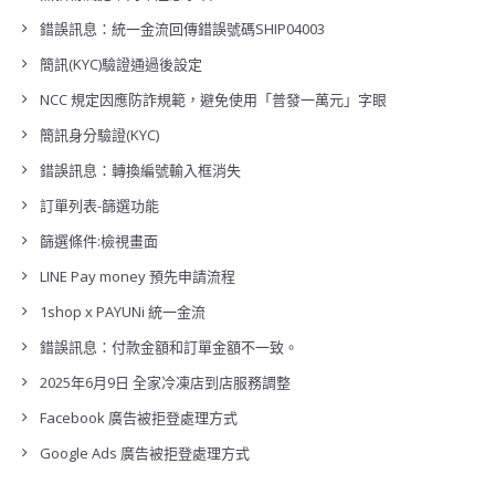
錯誤訊息：統一金流回傳錯誤號碼SHIP04003
簡訊(KYC)驗證通過後設定
NCC 規定因應防詐規範，避免使用「普發一萬元」字眼
簡訊身分驗證(KYC)
錯誤訊息：轉換編號輸入框消失
訂單列表-篩選功能
篩選條件:檢視畫面
LINE Pay money 預先申請流程
1shop x PAYUNi 統一金流
錯誤訊息：付款金額和訂單金額不一致。
2025年6月9日 全家冷凍店到店服務調整
Facebook 廣告被拒登處理方式
Google Ads 廣告被拒登處理方式