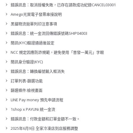
錯誤訊息：取消授權失敗，已存在請款成功紀錄CANCEL03001
Amego光貿電子發票串接說明
黑貓物流拋單列印注意事項
錯誤訊息：統一金流回傳錯誤號碼SHIP04003
簡訊(KYC)驗證通過後設定
NCC 規定因應防詐規範，避免使用「普發一萬元」字眼
簡訊身分驗證(KYC)
錯誤訊息：轉換編號輸入框消失
訂單列表-篩選功能
篩選條件:檢視畫面
LINE Pay money 預先申請流程
1shop x PAYUNi 統一金流
錯誤訊息：付款金額和訂單金額不一致。
2025年6月9日 全家冷凍店到店服務調整