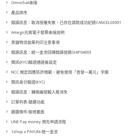
Omnichat串接
產品排序
錯誤訊息：取消授權失敗，已存在請款成功紀錄CANCEL03001
Amego光貿電子發票串接說明
黑貓物流拋單列印注意事項
錯誤訊息：統一金流回傳錯誤號碼SHIP04003
簡訊(KYC)驗證通過後設定
NCC 規定因應防詐規範，避免使用「普發一萬元」字眼
簡訊身分驗證(KYC)
錯誤訊息：轉換編號輸入框消失
訂單列表-篩選功能
篩選條件:檢視畫面
LINE Pay money 預先申請流程
1shop x PAYUNi 統一金流