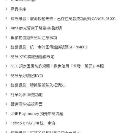
產品排序
錯誤訊息：取消授權失敗，已存在請款成功紀錄CANCEL03001
Amego光貿電子發票串接說明
黑貓物流拋單列印注意事項
錯誤訊息：統一金流回傳錯誤號碼SHIP04003
簡訊(KYC)驗證通過後設定
NCC 規定因應防詐規範，避免使用「普發一萬元」字眼
簡訊身分驗證(KYC)
錯誤訊息：轉換編號輸入框消失
訂單列表-篩選功能
篩選條件:檢視畫面
LINE Pay money 預先申請流程
1shop x PAYUNi 統一金流
錯誤訊息：付款金額和訂單金額不一致。