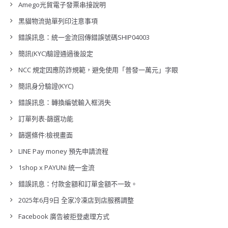
Amego光貿電子發票串接說明
黑貓物流拋單列印注意事項
錯誤訊息：統一金流回傳錯誤號碼SHIP04003
簡訊(KYC)驗證通過後設定
NCC 規定因應防詐規範，避免使用「普發一萬元」字眼
簡訊身分驗證(KYC)
錯誤訊息：轉換編號輸入框消失
訂單列表-篩選功能
篩選條件:檢視畫面
LINE Pay money 預先申請流程
1shop x PAYUNi 統一金流
錯誤訊息：付款金額和訂單金額不一致。
2025年6月9日 全家冷凍店到店服務調整
Facebook 廣告被拒登處理方式