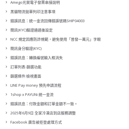
Amego光貿電子發票串接說明
黑貓物流拋單列印注意事項
錯誤訊息：統一金流回傳錯誤號碼SHIP04003
簡訊(KYC)驗證通過後設定
NCC 規定因應防詐規範，避免使用「普發一萬元」字眼
簡訊身分驗證(KYC)
錯誤訊息：轉換編號輸入框消失
訂單列表-篩選功能
篩選條件:檢視畫面
LINE Pay money 預先申請流程
1shop x PAYUNi 統一金流
錯誤訊息：付款金額和訂單金額不一致。
2025年6月9日 全家冷凍店到店服務調整
Facebook 廣告被拒登處理方式