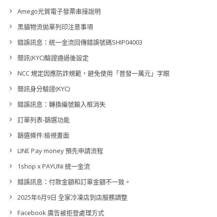
Amego光貿電子發票串接說明
黑貓物流拋單列印注意事項
錯誤訊息：統一金流回傳錯誤號碼SHIP04003
簡訊(KYC)驗證通過後設定
NCC 規定因應防詐規範，避免使用「普發一萬元」字眼
簡訊身分驗證(KYC)
錯誤訊息：轉換編號輸入框消失
訂單列表-篩選功能
篩選條件:檢視畫面
LINE Pay money 預先申請流程
1shop x PAYUNi 統一金流
錯誤訊息：付款金額和訂單金額不一致。
2025年6月9日 全家冷凍店到店服務調整
Facebook 廣告被拒登處理方式