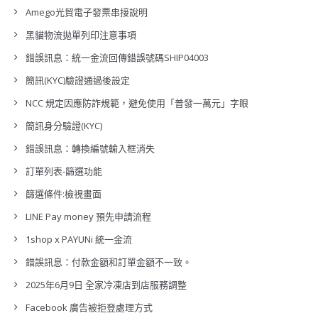
Amego光貿電子發票串接說明
黑貓物流拋單列印注意事項
錯誤訊息：統一金流回傳錯誤號碼SHIP04003
簡訊(KYC)驗證通過後設定
NCC 規定因應防詐規範，避免使用「普發一萬元」字眼
簡訊身分驗證(KYC)
錯誤訊息：轉換編號輸入框消失
訂單列表-篩選功能
篩選條件:檢視畫面
LINE Pay money 預先申請流程
1shop x PAYUNi 統一金流
錯誤訊息：付款金額和訂單金額不一致。
2025年6月9日 全家冷凍店到店服務調整
Facebook 廣告被拒登處理方式