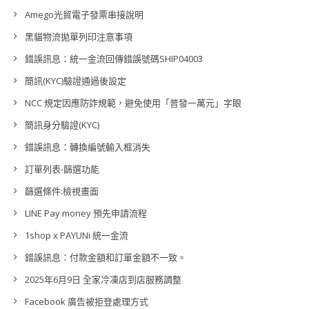
Amego光貿電子發票串接說明
黑貓物流拋單列印注意事項
錯誤訊息：統一金流回傳錯誤號碼SHIP04003
簡訊(KYC)驗證通過後設定
NCC 規定因應防詐規範，避免使用「普發一萬元」字眼
簡訊身分驗證(KYC)
錯誤訊息：轉換編號輸入框消失
訂單列表-篩選功能
篩選條件:檢視畫面
LINE Pay money 預先申請流程
1shop x PAYUNi 統一金流
錯誤訊息：付款金額和訂單金額不一致。
2025年6月9日 全家冷凍店到店服務調整
Facebook 廣告被拒登處理方式