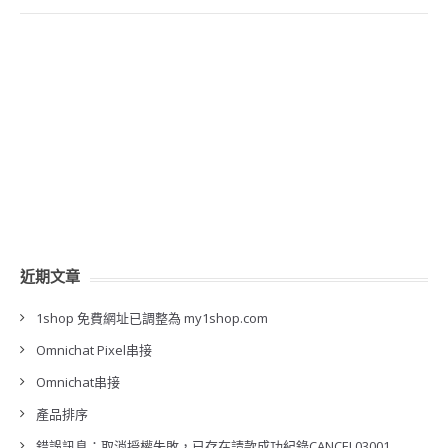
近期文章
1shop 免費網址已調整為 my1shop.com
Omnichat Pixel串接
Omnichat串接
產品排序
錯誤訊息：取消授權失敗，已存在請款成功紀錄CANCEL03001