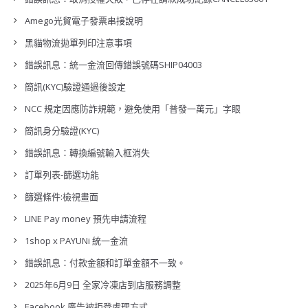
Amego光貿電子發票串接說明
黑貓物流拋單列印注意事項
錯誤訊息：統一金流回傳錯誤號碼SHIP04003
簡訊(KYC)驗證通過後設定
NCC 規定因應防詐規範，避免使用「普發一萬元」字眼
簡訊身分驗證(KYC)
錯誤訊息：轉換編號輸入框消失
訂單列表-篩選功能
篩選條件:檢視畫面
LINE Pay money 預先申請流程
1shop x PAYUNi 統一金流
錯誤訊息：付款金額和訂單金額不一致。
2025年6月9日 全家冷凍店到店服務調整
Facebook 廣告被拒登處理方式