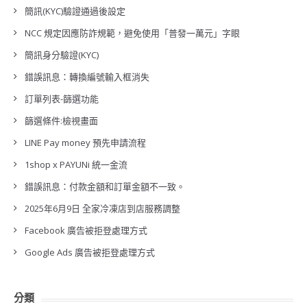
簡訊(KYC)驗證通過後設定
NCC 規定因應防詐規範，避免使用「普發一萬元」字眼
簡訊身分驗證(KYC)
錯誤訊息：轉換編號輸入框消失
訂單列表-篩選功能
篩選條件:檢視畫面
LINE Pay money 預先申請流程
1shop x PAYUNi 統一金流
錯誤訊息：付款金額和訂單金額不一致。
2025年6月9日 全家冷凍店到店服務調整
Facebook 廣告被拒登處理方式
Google Ads 廣告被拒登處理方式
分類