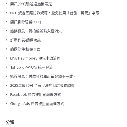
簡訊(KYC)驗證通過後設定
NCC 規定因應防詐規範，避免使用「普發一萬元」字眼
簡訊身分驗證(KYC)
錯誤訊息：轉換編號輸入框消失
訂單列表-篩選功能
篩選條件:檢視畫面
LINE Pay money 預先申請流程
1shop x PAYUNi 統一金流
錯誤訊息：付款金額和訂單金額不一致。
2025年6月9日 全家冷凍店到店服務調整
Facebook 廣告被拒登處理方式
Google Ads 廣告被拒登處理方式
分類