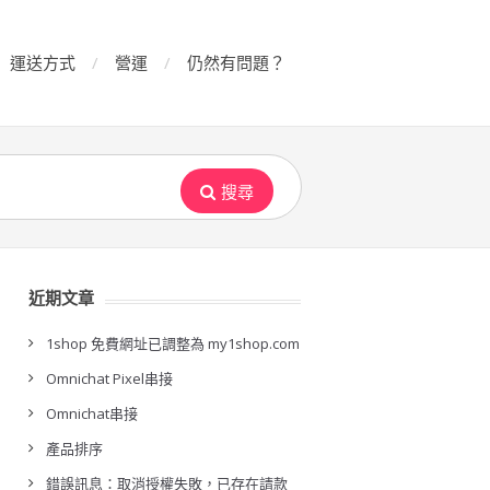
運送方式
營運
仍然有問題？
搜尋
近期文章
1shop 免費網址已調整為 my1shop.com
Omnichat Pixel串接
Omnichat串接
產品排序
錯誤訊息：取消授權失敗，已存在請款