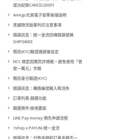
成功紀錄CANCEL03001
Amego光貿電子發票串接說明
黑貓物流拋單列印注意事項
錯誤訊息：統一金流回傳錯誤號碼
SHIP04003
簡訊(KYC)驗證通過後設定
NCC 規定因應防詐規範，避免使用「普
發一萬元」字眼
簡訊身分驗證(KYC)
錯誤訊息：轉換編號輸入框消失
訂單列表-篩選功能
篩選條件:檢視畫面
LINE Pay money 預先申請流程
1shop x PAYUNi 統一金流
錯誤訊息：付款金額和訂單金額不一