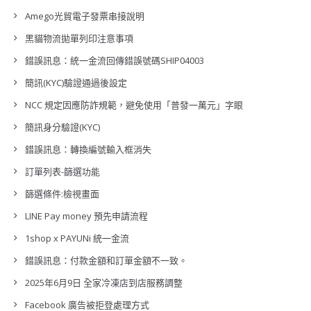
Amego光貿電子發票串接說明
黑貓物流拋單列印注意事項
錯誤訊息：統一金流回傳錯誤號碼SHIP04003
簡訊(KYC)驗證通過後設定
NCC 規定因應防詐規範，避免使用「普發一萬元」字眼
簡訊身分驗證(KYC)
錯誤訊息：轉換編號輸入框消失
訂單列表-篩選功能
篩選條件:檢視畫面
LINE Pay money 預先申請流程
1shop x PAYUNi 統一金流
錯誤訊息：付款金額和訂單金額不一致。
2025年6月9日 全家冷凍店到店服務調整
Facebook 廣告被拒登處理方式