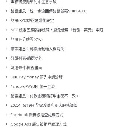
黑貓物流拋單列印注意事項
錯誤訊息：統一金流回傳錯誤號碼SHIP04003
簡訊(KYC)驗證通過後設定
NCC 規定因應防詐規範，避免使用「普發一萬元」字眼
簡訊身分驗證(KYC)
錯誤訊息：轉換編號輸入框消失
訂單列表-篩選功能
篩選條件:檢視畫面
LINE Pay money 預先申請流程
1shop x PAYUNi 統一金流
錯誤訊息：付款金額和訂單金額不一致。
2025年6月9日 全家冷凍店到店服務調整
Facebook 廣告被拒登處理方式
Google Ads 廣告被拒登處理方式