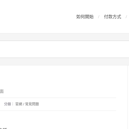
如何開始
付款方式
版面
分類：
官網
/
常見問題