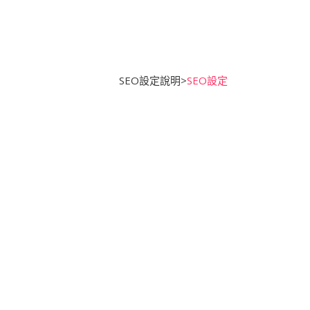
SEO設定說明>
SEO設定