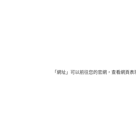
「網址」可以前往您的官網，查看網頁表