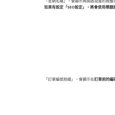
「官網名稱」，會顯示再開啟視窗的標籤
如果有設定「SEO設定」，將會使用標題
「訂單編號前綴」，會顯示在
訂單前的編