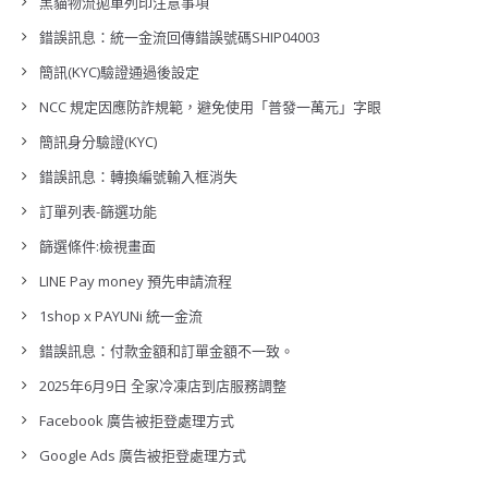
黑貓物流拋單列印注意事項
錯誤訊息：統一金流回傳錯誤號碼SHIP04003
簡訊(KYC)驗證通過後設定
NCC 規定因應防詐規範，避免使用「普發一萬元」字眼
簡訊身分驗證(KYC)
錯誤訊息：轉換編號輸入框消失
訂單列表-篩選功能
篩選條件:檢視畫面
LINE Pay money 預先申請流程
1shop x PAYUNi 統一金流
錯誤訊息：付款金額和訂單金額不一致。
2025年6月9日 全家冷凍店到店服務調整
Facebook 廣告被拒登處理方式
Google Ads 廣告被拒登處理方式