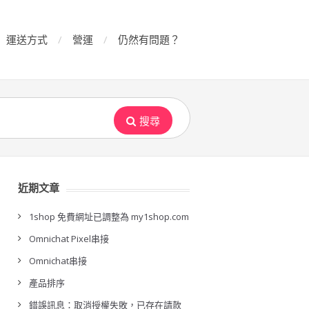
運送方式
營運
仍然有問題？
搜尋
近期文章
1shop 免費網址已調整為 my1shop.com
Omnichat Pixel串接
Omnichat串接
產品排序
錯誤訊息：取消授權失敗，已存在請款