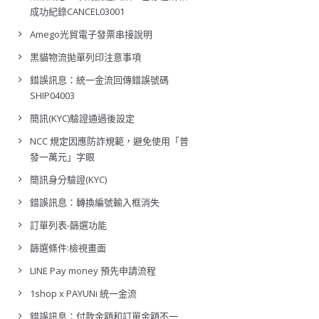
成功紀錄CANCEL03001
Amego光貿電子發票串接說明
黑貓物流拋單列印注意事項
錯誤訊息：統一金流回傳錯誤號碼
SHIP04003
簡訊(KYC)驗證通過後設定
NCC 規定因應防詐規範，避免使用「普
發一萬元」字眼
簡訊身分驗證(KYC)
錯誤訊息：轉換編號輸入框消失
訂單列表-篩選功能
篩選條件:檢視畫面
LINE Pay money 預先申請流程
1shop x PAYUNi 統一金流
錯誤訊息：付款金額和訂單金額不一