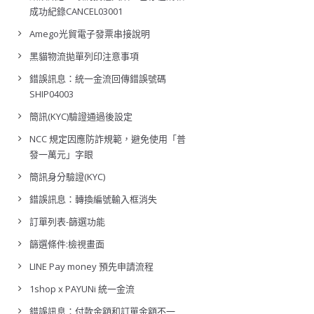
成功紀錄CANCEL03001
Amego光貿電子發票串接說明
黑貓物流拋單列印注意事項
錯誤訊息：統一金流回傳錯誤號碼
SHIP04003
簡訊(KYC)驗證通過後設定
NCC 規定因應防詐規範，避免使用「普
發一萬元」字眼
簡訊身分驗證(KYC)
錯誤訊息：轉換編號輸入框消失
訂單列表-篩選功能
篩選條件:檢視畫面
LINE Pay money 預先申請流程
1shop x PAYUNi 統一金流
錯誤訊息：付款金額和訂單金額不一