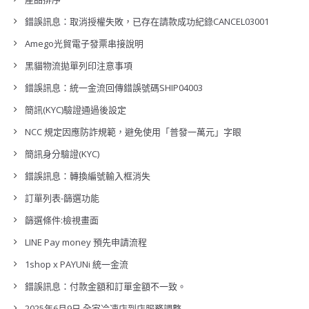
錯誤訊息：取消授權失敗，已存在請款成功紀錄CANCEL03001
Amego光貿電子發票串接說明
黑貓物流拋單列印注意事項
錯誤訊息：統一金流回傳錯誤號碼SHIP04003
簡訊(KYC)驗證通過後設定
NCC 規定因應防詐規範，避免使用「普發一萬元」字眼
簡訊身分驗證(KYC)
錯誤訊息：轉換編號輸入框消失
訂單列表-篩選功能
篩選條件:檢視畫面
LINE Pay money 預先申請流程
1shop x PAYUNi 統一金流
錯誤訊息：付款金額和訂單金額不一致。
2025年6月9日 全家冷凍店到店服務調整