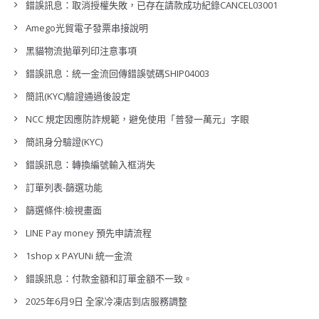
錯誤訊息：取消授權失敗，已存在請款成功紀錄CANCEL03001
Amego光貿電子發票串接說明
黑貓物流拋單列印注意事項
錯誤訊息：統一金流回傳錯誤號碼SHIP04003
簡訊(KYC)驗證通過後設定
NCC 規定因應防詐規範，避免使用「普發一萬元」字眼
簡訊身分驗證(KYC)
錯誤訊息：轉換編號輸入框消失
訂單列表-篩選功能
篩選條件:檢視畫面
LINE Pay money 預先申請流程
1shop x PAYUNi 統一金流
錯誤訊息：付款金額和訂單金額不一致。
2025年6月9日 全家冷凍店到店服務調整