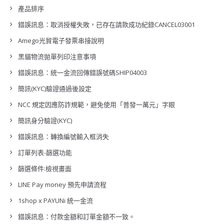
產品排序
錯誤訊息：取消授權失敗，已存在請款成功紀錄CANCEL03001
Amego光貿電子發票串接說明
黑貓物流拋單列印注意事項
錯誤訊息：統一金流回傳錯誤號碼SHIP04003
簡訊(KYC)驗證通過後設定
NCC 規定因應防詐規範，避免使用「普發一萬元」字眼
簡訊身分驗證(KYC)
錯誤訊息：轉換編號輸入框消失
訂單列表-篩選功能
篩選條件:檢視畫面
LINE Pay money 預先申請流程
1shop x PAYUNi 統一金流
錯誤訊息：付款金額和訂單金額不一致。