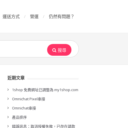
運送方式
營運
仍然有問題？
搜尋
近期文章
1shop 免費網址已調整為 my1shop.com
Omnichat Pixel串接
Omnichat串接
產品排序
錯誤訊息：取消授權失敗，已存在請款