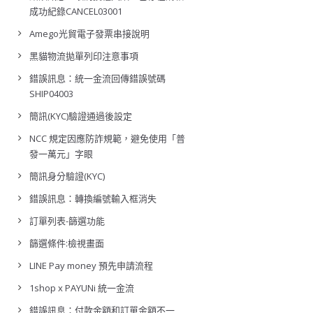
成功紀錄CANCEL03001
Amego光貿電子發票串接說明
黑貓物流拋單列印注意事項
錯誤訊息：統一金流回傳錯誤號碼
SHIP04003
簡訊(KYC)驗證通過後設定
NCC 規定因應防詐規範，避免使用「普
發一萬元」字眼
簡訊身分驗證(KYC)
錯誤訊息：轉換編號輸入框消失
訂單列表-篩選功能
篩選條件:檢視畫面
LINE Pay money 預先申請流程
1shop x PAYUNi 統一金流
錯誤訊息：付款金額和訂單金額不一