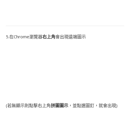
5.在Chrome瀏覽器
右上角
會出現遠端圖示
(若無顯示則點擊右上角
拼圖圖示
，並點選圖釘，就會出現)