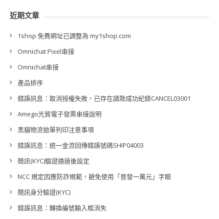
近期文章
1shop 免費網址已調整為 my1shop.com
Omnichat Pixel串接
Omnichat串接
產品排序
錯誤訊息：取消授權失敗，已存在請款成功紀錄CANCEL03001
Amego光貿電子發票串接說明
黑貓物流拋單列印注意事項
錯誤訊息：統一金流回傳錯誤號碼SHIP04003
簡訊(KYC)驗證通過後設定
NCC 規定因應防詐規範，避免使用「普發一萬元」字眼
簡訊身分驗證(KYC)
錯誤訊息：轉換編號輸入框消失