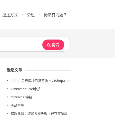
運送方式
營運
仍然有問題？
搜尋
近期文章
1shop 免費網址已調整為 my1shop.com
Omnichat Pixel串接
Omnichat串接
產品排序
錯誤訊息：取消授權失敗，已存在請款