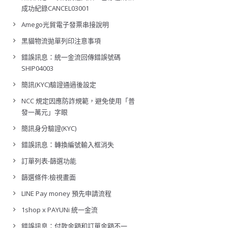
成功紀錄CANCEL03001
Amego光貿電子發票串接說明
黑貓物流拋單列印注意事項
錯誤訊息：統一金流回傳錯誤號碼
SHIP04003
簡訊(KYC)驗證通過後設定
NCC 規定因應防詐規範，避免使用「普
發一萬元」字眼
簡訊身分驗證(KYC)
錯誤訊息：轉換編號輸入框消失
訂單列表-篩選功能
篩選條件:檢視畫面
LINE Pay money 預先申請流程
1shop x PAYUNi 統一金流
錯誤訊息：付款金額和訂單金額不一