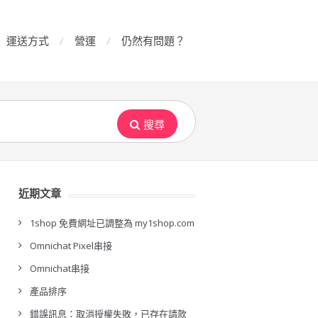
運送方式
營運
仍然有問題？
搜尋
近期文章
1shop 免費網址已調整為 my1shop.com
Omnichat Pixel串接
Omnichat串接
產品排序
錯誤訊息：取消授權失敗，已存在請款