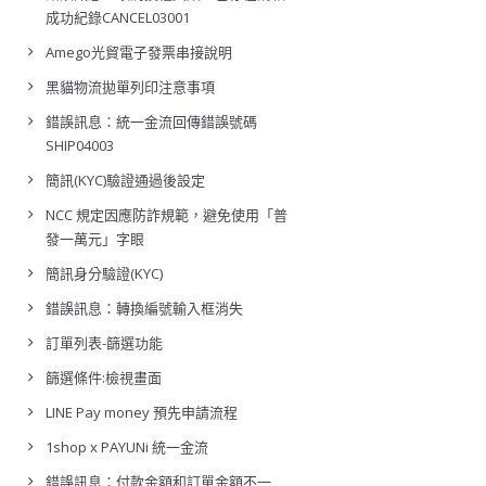
成功紀錄CANCEL03001
Amego光貿電子發票串接說明
黑貓物流拋單列印注意事項
錯誤訊息：統一金流回傳錯誤號碼
SHIP04003
簡訊(KYC)驗證通過後設定
NCC 規定因應防詐規範，避免使用「普
發一萬元」字眼
簡訊身分驗證(KYC)
錯誤訊息：轉換編號輸入框消失
訂單列表-篩選功能
篩選條件:檢視畫面
LINE Pay money 預先申請流程
1shop x PAYUNi 統一金流
錯誤訊息：付款金額和訂單金額不一