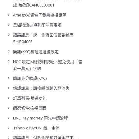
成功紀錄CANCEL03001
Amego光貿電子發票串接說明
黑貓物流拋單列印注意事項
錯誤訊息：統一金流回傳錯誤號碼
SHIP04003
簡訊(KYC)驗證通過後設定
NCC 規定因應防詐規範，避免使用「普
發一萬元」字眼
簡訊身分驗證(KYC)
錯誤訊息：轉換編號輸入框消失
訂單列表-篩選功能
篩選條件:檢視畫面
LINE Pay money 預先申請流程
1shop x PAYUNi 統一金流
錯誤訊息：付款金額和訂單金額不一