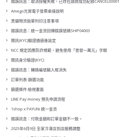
錯誤訊息：取消授權失敗，已存在請款成功紀錄CANCEL03001
Amego光貿電子發票串接說明
黑貓物流拋單列印注意事項
錯誤訊息：統一金流回傳錯誤號碼SHIP04003
簡訊(KYC)驗證通過後設定
NCC 規定因應防詐規範，避免使用「普發一萬元」字眼
簡訊身分驗證(KYC)
錯誤訊息：轉換編號輸入框消失
訂單列表-篩選功能
篩選條件:檢視畫面
LINE Pay money 預先申請流程
1shop x PAYUNi 統一金流
錯誤訊息：付款金額和訂單金額不一致。
2025年6月9日 全家冷凍店到店服務調整