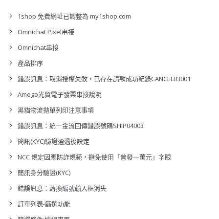
1shop 免費網址已調整為 my1shop.com
Omnichat Pixel串接
Omnichat串接
產品排序
錯誤訊息：取消授權失敗，已存在請款成功紀錄CANCEL03001
Amego光貿電子發票串接說明
黑貓物流拋單列印注意事項
錯誤訊息：統一金流回傳錯誤號碼SHIP04003
簡訊(KYC)驗證通過後設定
NCC 規定因應防詐規範，避免使用「普發一萬元」字眼
簡訊身分驗證(KYC)
錯誤訊息：轉換編號輸入框消失
訂單列表-篩選功能