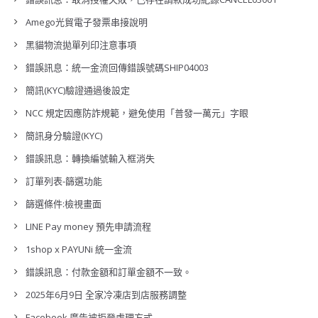
Amego光貿電子發票串接說明
黑貓物流拋單列印注意事項
錯誤訊息：統一金流回傳錯誤號碼SHIP04003
簡訊(KYC)驗證通過後設定
NCC 規定因應防詐規範，避免使用「普發一萬元」字眼
簡訊身分驗證(KYC)
錯誤訊息：轉換編號輸入框消失
訂單列表-篩選功能
篩選條件:檢視畫面
LINE Pay money 預先申請流程
1shop x PAYUNi 統一金流
錯誤訊息：付款金額和訂單金額不一致。
2025年6月9日 全家冷凍店到店服務調整
Facebook 廣告被拒登處理方式