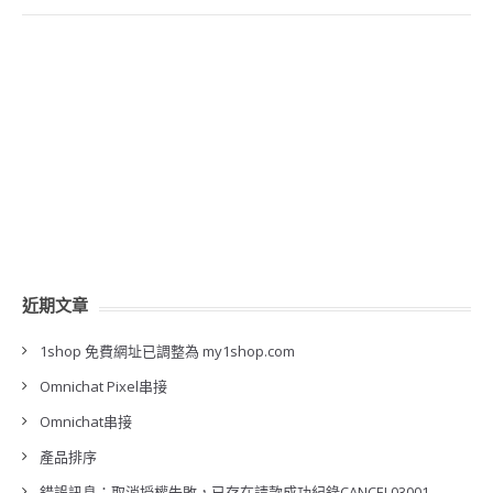
近期文章
1shop 免費網址已調整為 my1shop.com
Omnichat Pixel串接
Omnichat串接
產品排序
錯誤訊息：取消授權失敗，已存在請款成功紀錄CANCEL03001