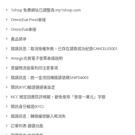
1shop 免費網址已調整為 my1shop.com
Omnichat Pixel串接
Omnichat串接
產品排序
錯誤訊息：取消授權失敗，已存在請款成功紀錄CANCEL03001
Amego光貿電子發票串接說明
黑貓物流拋單列印注意事項
錯誤訊息：統一金流回傳錯誤號碼SHIP04003
簡訊(KYC)驗證通過後設定
NCC 規定因應防詐規範，避免使用「普發一萬元」字眼
簡訊身分驗證(KYC)
錯誤訊息：轉換編號輸入框消失
訂單列表-篩選功能