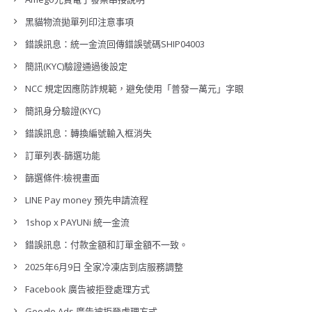
黑貓物流拋單列印注意事項
錯誤訊息：統一金流回傳錯誤號碼SHIP04003
簡訊(KYC)驗證通過後設定
NCC 規定因應防詐規範，避免使用「普發一萬元」字眼
簡訊身分驗證(KYC)
錯誤訊息：轉換編號輸入框消失
訂單列表-篩選功能
篩選條件:檢視畫面
LINE Pay money 預先申請流程
1shop x PAYUNi 統一金流
錯誤訊息：付款金額和訂單金額不一致。
2025年6月9日 全家冷凍店到店服務調整
Facebook 廣告被拒登處理方式
Google Ads 廣告被拒登處理方式