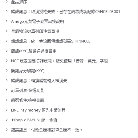
產品排序
錯誤訊息：取消授權失敗，已存在請款成功紀錄CANCEL03001
Amego光貿電子發票串接說明
黑貓物流拋單列印注意事項
錯誤訊息：統一金流回傳錯誤號碼SHIP04003
簡訊(KYC)驗證通過後設定
NCC 規定因應防詐規範，避免使用「普發一萬元」字眼
簡訊身分驗證(KYC)
錯誤訊息：轉換編號輸入框消失
訂單列表-篩選功能
篩選條件:檢視畫面
LINE Pay money 預先申請流程
1shop x PAYUNi 統一金流
錯誤訊息：付款金額和訂單金額不一致。